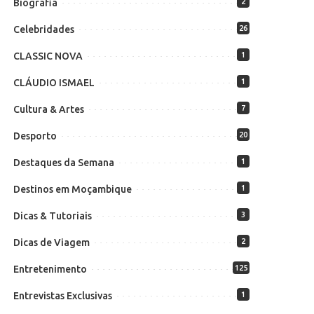
Biografia
2
Celebridades
26
CLASSIC NOVA
1
CLÁUDIO ISMAEL
1
Cultura & Artes
7
Desporto
20
Destaques da Semana
1
Destinos em Moçambique
1
Dicas & Tutoriais
3
Dicas de Viagem
2
Entretenimento
125
Entrevistas Exclusivas
1