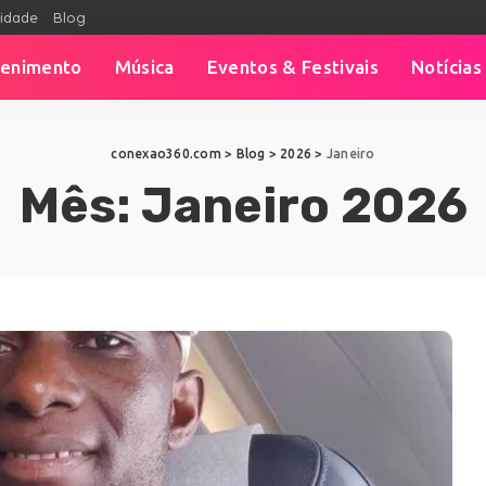
cidade
Blog
tenimento
Música
Eventos & Festivais
Notícias
conexao360.com
>
Blog
>
2026
>
Janeiro
Mês:
Janeiro 2026