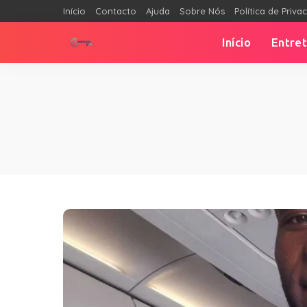
Início
Contacto
Ajuda
Sobre Nós
Política de Priva
Início
Entre