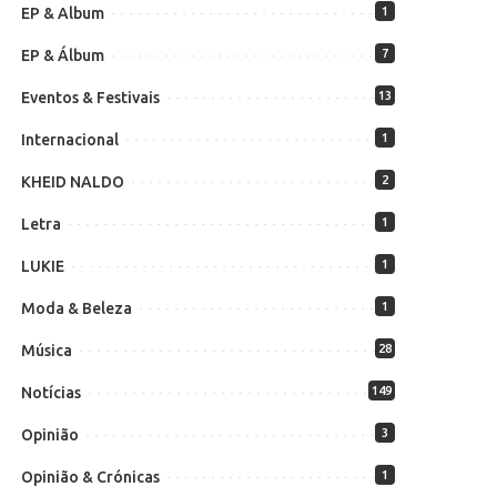
EP & Album
1
EP & Álbum
7
Eventos & Festivais
13
Internacional
1
KHEID NALDO
2
Letra
1
LUKIE
1
Moda & Beleza
1
Música
28
Notícias
149
Opinião
3
Opinião & Crónicas
1