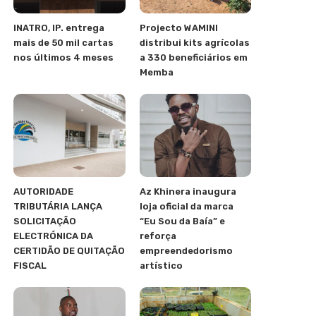
INATRO, IP. entrega
Projecto WAMINI
mais de 50 mil cartas
distribui kits agrícolas
nos últimos 4 meses
a 330 beneficiários em
Memba
AUTORIDADE
Az Khinera inaugura
TRIBUTÁRIA LANÇA
loja oficial da marca
SOLICITAÇÃO
“Eu Sou da Baía” e
ELECTRÓNICA DA
reforça
CERTIDÃO DE QUITAÇÃO
empreendedorismo
FISCAL
artístico