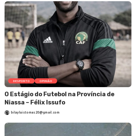
DESPORTO
OPINIÃO
O Estágio do Futebol na Província de
Niassa – Félix Issufo
bilayluistomas20@gmail.com