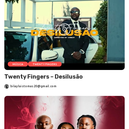
MÚSICA
TWENTY FINGERS
Twenty Fingers – Desilusão
bilayluistomas20@gmail.com