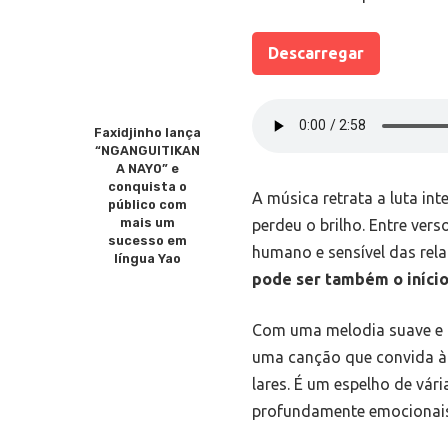
Descarregar
Faxidjinho lança
“NGANGUITIKAN
A NAYO” e
conquista o
A música retrata a luta in
público com
mais um
perdeu o brilho. Entre ver
sucesso em
humano e sensível das re
língua Yao
pode ser também o início
Com uma melodia suave e u
uma canção que convida à r
lares. É um espelho de vár
profundamente emocionais