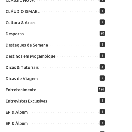
CLASSIC NOVA
CLÁUDIO ISMAEL
1
Cultura & Artes
7
Desporto
20
Destaques da Semana
1
Destinos em Moçambique
1
Dicas & Tutoriais
3
Dicas de Viagem
2
Entretenimento
126
Entrevistas Exclusivas
1
EP & Album
1
EP & Álbum
7