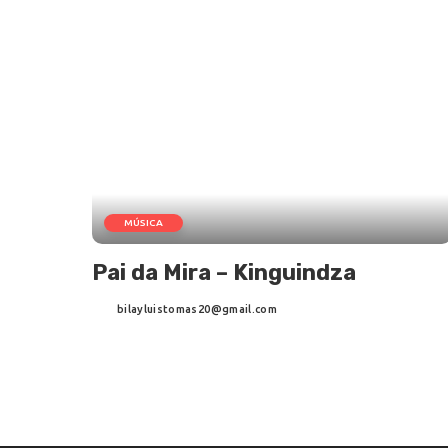
MÚSICA
Pai da Mira – Kinguindza
bilayluistomas20@gmail.com
Posted
by