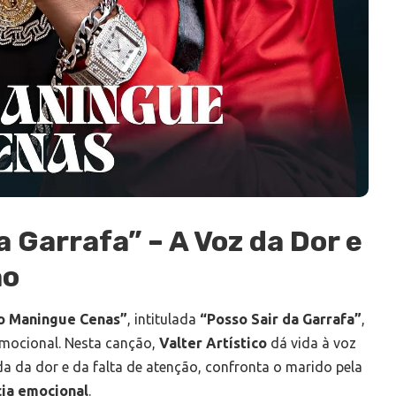
a Garrafa” – A Voz da Dor e
ão
o Maningue Cenas”
, intitulada
“Posso Sair da Garrafa”
,
mocional. Nesta canção,
Valter Artístico
dá vida à voz
a da dor e da falta de atenção, confronta o marido pela
ia emocional
.