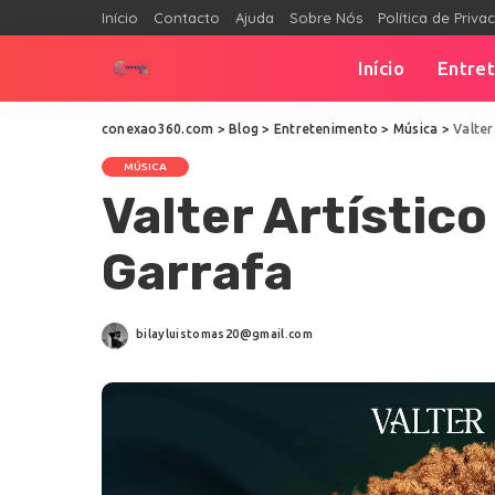
Início
Contacto
Ajuda
Sobre Nós
Política de Priva
Início
Entre
conexao360.com
>
Blog
>
Entretenimento
>
Música
>
Valter
MÚSICA
Valter Artístico
Garrafa
bilayluistomas20@gmail.com
Posted
by