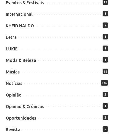
Eventos & Festivais
13
Internacional
1
KHEID NALDO
2
Letra
1
LUKIE
1
Moda & Beleza
1
Música
28
Notícias
149
Opinião
3
Opinião & Crónicas
1
Oportunidades
3
Revista
2