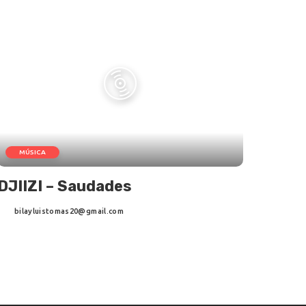
MÚSICA
DJIIZI – Saudades
bilayluistomas20@gmail.com
Posted
by