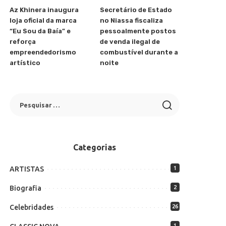
Az Khinera inaugura
Secretário de Estado
loja oficial da marca
no Niassa fiscaliza
“Eu Sou da Baía” e
pessoalmente postos
reforça
de venda ilegal de
empreendedorismo
combustível durante a
artístico
noite
Categorias
ARTISTAS
1
Biografia
2
Celebridades
26
1