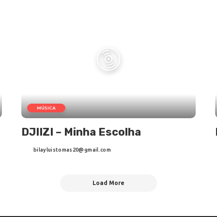
MÚSICA
DJIIZI – Minha Escolha
bilayluistomas20@gmail.com
Posted
by
Load More