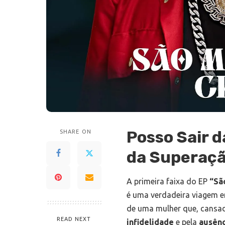
Posso Sair d
SHARE ON
da Superaç
A primeira faixa do EP
“Sã
é uma verdadeira viagem e
de uma mulher que, cansad
READ NEXT
infidelidade
e pela
ausênc