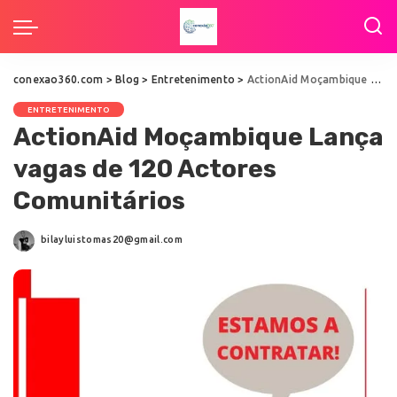
conexao360.com
>
Blog
>
Entretenimento
>
ActionAid Moçambique Lança vagas de 120 Actores Comunitários
ENTRETENIMENTO
ActionAid Moçambique Lança
vagas de 120 Actores
Comunitários
bilayluistomas20@gmail.com