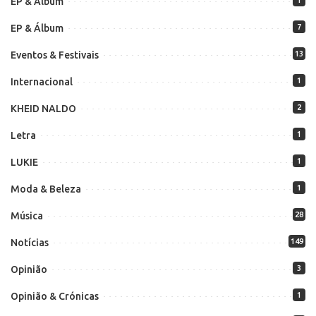
EP & Album
EP & Álbum
7
Eventos & Festivais
13
Internacional
1
KHEID NALDO
2
Letra
1
LUKIE
1
Moda & Beleza
1
Música
28
Notícias
149
Opinião
3
Opinião & Crónicas
1