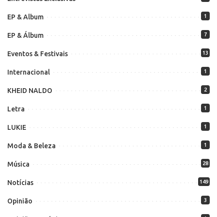
EP & Album
1
EP & Álbum
7
Eventos & Festivais
13
Internacional
1
KHEID NALDO
2
Letra
1
LUKIE
1
Moda & Beleza
1
Música
28
Notícias
149
Opinião
3