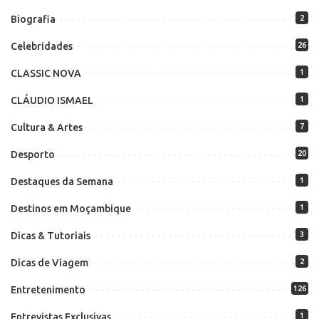
Biografia
2
Celebridades
26
CLASSIC NOVA
1
CLÁUDIO ISMAEL
1
Cultura & Artes
7
Desporto
20
Destaques da Semana
1
Destinos em Moçambique
1
Dicas & Tutoriais
3
Dicas de Viagem
2
Entretenimento
126
Entrevistas Exclusivas
1