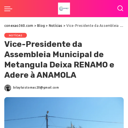
conexao360.com
>
Blog
>
Notícias
>
Vice-Presidente da Assembleia Municipal de Metangula Deixa RENAMO e Adere à ANAMOLA
NOTÍCIAS
Vice-Presidente da
Assembleia Municipal de
Metangula Deixa RENAMO e
Adere à ANAMOLA
bilayluistomas20@gmail.com