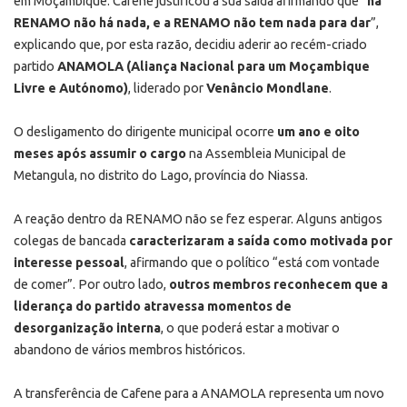
em Moçambique. Cafene justificou a sua saída afirmando que “
na
RENAMO não há nada, e a RENAMO não tem nada para dar
”,
explicando que, por esta razão, decidiu aderir ao recém-criado
partido
ANAMOLA (Aliança Nacional para um Moçambique
Livre e Autónomo)
, liderado por
Venâncio Mondlane
.
O desligamento do dirigente municipal ocorre
um ano e oito
meses após assumir o cargo
na Assembleia Municipal de
Metangula, no distrito do Lago, província do Niassa.
A reação dentro da RENAMO não se fez esperar. Alguns antigos
colegas de bancada
caracterizaram a saída como motivada por
interesse pessoal
, afirmando que o político “está com vontade
de comer”. Por outro lado,
outros membros reconhecem que a
liderança do partido atravessa momentos de
desorganização interna
, o que poderá estar a motivar o
abandono de vários membros históricos.
A transferência de Cafene para a ANAMOLA representa um novo